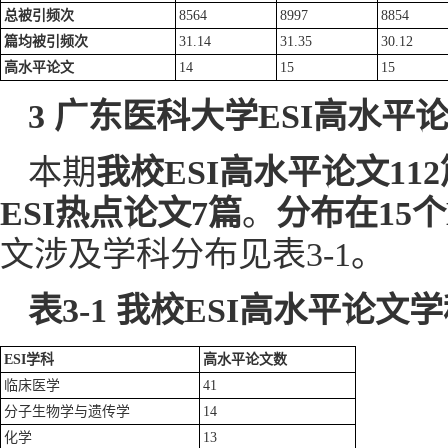
总被引频次
8564
8997
8854
篇均被引
频次
31.14
31.35
30.12
高水平论文
14
15
15
3
广东医科大学
ESI
高
水平
本期
我校ESI高水平论文11
ESI热点论文7篇
。
分布在15个
文涉及学科分布见表3-1。
表
3-1
我校
E
SI
高水平论文学
ESI学科
高
水平
论文数
临床医学
41
分子生物学与遗传学
14
化学
13