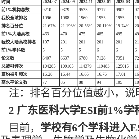
时间
2024.07
2024.09
2024.11
2025.01
2025.03
20
前1%机构总数
9210
9379
9533
9717
9902
97
我校全球排名
1996
1988
1960
1955
1955
19
排名百分位
21.67%
21.196%
20.56%
20.119%
19.74%
2
前1%大陆高校
463
470
475
485
495
49
我校大陆高校排名
197
201
201
201
201
21
前1%学科数
5
5
5
6
6
6
论文数
6407
6637
6780
7128
7351
72
总被引
频次
104285
109105
114379
119483
125015
11
篇均被引
频次
16.28
16.44
16.65
16.76
17.01
16
高
水平
论文
数
77
85
88
94
105
10
注：排名百分位值越小，说
2 广东医科大学
ESI
前
1%
学
目前，
学校有6个学科进入ES